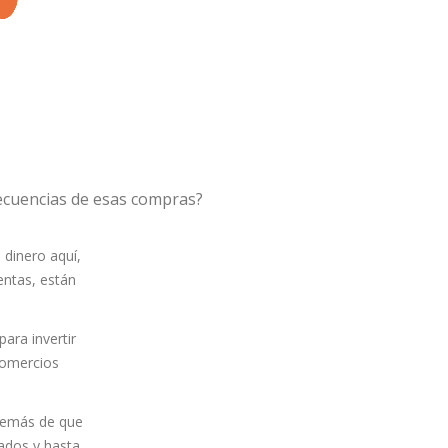
cuencias de esas compras?
 dinero aquí,
ntas, están
ara invertir
comercios
Además de que
ados y hasta