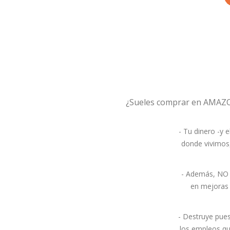
¿Sueles comprar en AMAZO
- Tu dinero -y 
donde vivimos
- Además, NO p
en mejoras 
- Destruye pue
los empleos qu