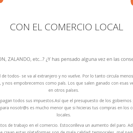
CON EL COMERCIO LOCAL
N, ZALANDO, etc…? ¿Y has pensado alguna vez en las conse
el de todos- se va al extranjero y no vuelve. Por lo tanto circula menos
, y nos empobrecemos como país. Los que salen ganado con esas ve
en otros países.
agan todos sus impuestos.Así que el presupuesto de los gobiernos p
para nosotr@s es mucho menor que si hicieras tus compras en los 
locales.
stos de trabajo en el comercio. Estoconlleva un aumento del paro. 
e crean estas plataformas son de mala calidad: temporales, mal pag